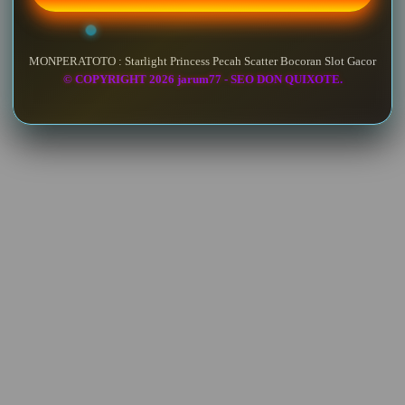
MONPERATOTO : Starlight Princess Pecah Scatter Bocoran Slot Gacor
© COPYRIGHT 2026 jarum77 - SEO DON QUIXOTE.