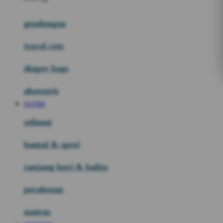
gendongan
travel cots
diaper bags
aksesoris
SLOT88
selimut
bantal & sprei
ranjang bayi & balita
perabotan
matras