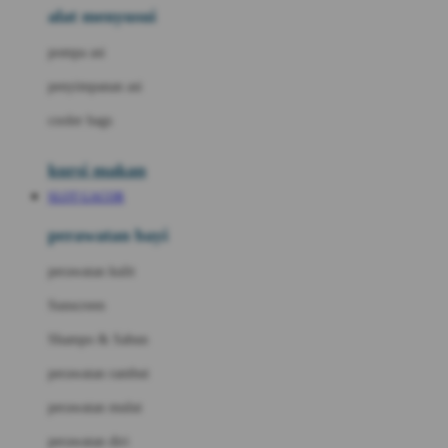
alat menyusui
pompa asi
penyimpanan asi
cooler bags
kursi makan
SLOT GACOR
perawatan bayi
perawatan kulit
Sunscreen
Shampo & Sabun
perawatan rambut
perawatan mulut
perawatan diri