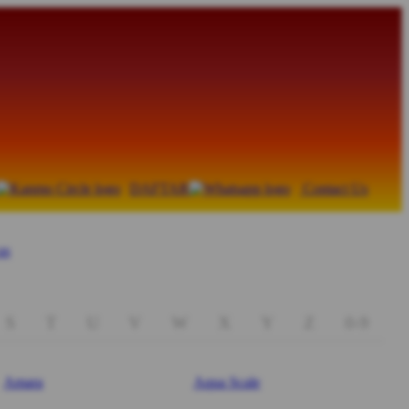
DAFTAR
Contact Us
us
S
T
U
V
W
X
Y
Z
0-9
Amara
Aqua Scale